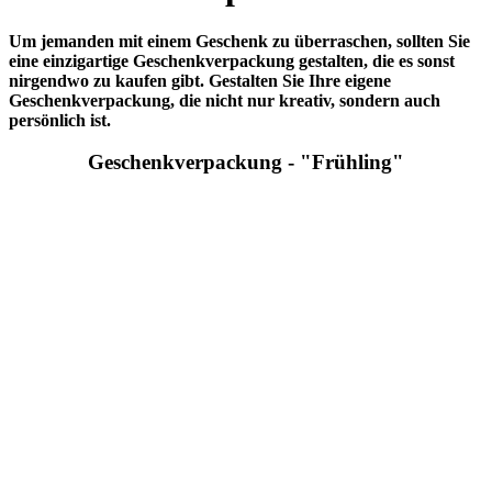
eine einzigartige Geschenkverpackung gestalten, die es sonst
nirgendwo zu kaufen gibt. Gestalten Sie Ihre eigene
Geschenkverpackung, die nicht nur kreativ, sondern auch
persönlich ist.
Geschenkverpackung - "Frühling"
Um jemanden mit einem Geschenk zu überraschen, sollten Sie eine
einzigartige Geschenkverpackung gestalten, die es sonst nirgendwo
zu kaufen gibt. Gestalten Sie Ihre eigene Geschenkverpackung, die
nicht nur kreativ, sondern auch persönlich ist. Als Grundlage können
Sie beispielsweise eine Chipstüte mit Deckel verwenden und diese
mit Acrylfarben bemalen sowie mit Blumen dekorieren. Lassen Sie
Ihrer Fantasie freien Lauf und gestalten Sie Ihre ganz persönliche
Geschenkverpackung.
weitere Ideen um Geschenkverpackung zu gestalten
Natürlich gibt es unzählige Möglichkeiten, eine kreative und