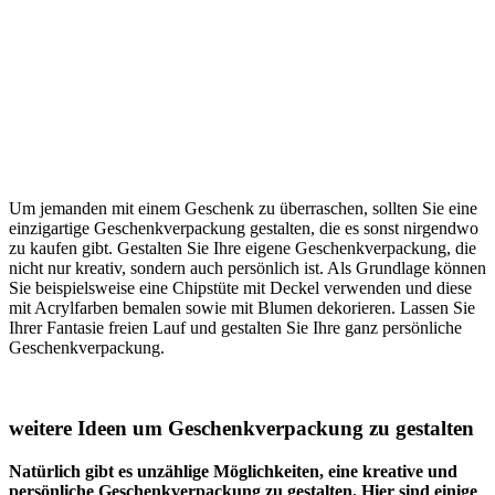
persönliche Geschenkverpackung zu gestalten. Hier sind einige
weitere Ideen:
Stoffbeutel: Statt einer klassischen Papiertüte können Sie auch
einen Stoffbeutel verwenden und diesen mit Stoffmalfarbe,
Stickereien oder Applikationen verzieren.
Zeitungspapier: Alte Zeitungen können Sie zu einer
originellen Geschenkverpackung umfunktionieren. Mit ein
wenig Kreativität und Bastelmaterialien wie Washi-Tape,
Bändern oder Schnüren lässt sich aus Zeitungspapier eine
einzigartige Verpackung gestalten.
Recycling-Materialien: Upcycling ist im Trend und auch bei
Geschenkverpackungen eine tolle Idee. Verwenden Sie
beispielsweise alte Landkarten, Buchseiten oder Stoffreste,
um eine individuelle Verpackung zu gestalten.
Geschenkboxen: Selbst gestaltete Geschenkboxen sind eine
tolle Alternative zu klassischen Pappschachteln. Sie können
die Boxen aus Karton oder Papier basteln und mit Mustern,
Farben oder Fotos personalisieren.
Naturmaterialien: Verwenden Sie Naturmaterialien wie
Zweige, Blätter oder Blumen, um eine rustikale