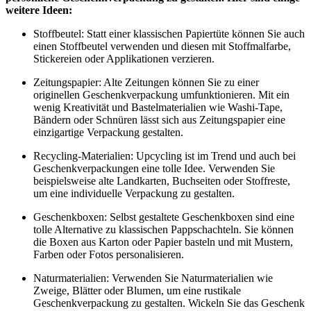
Geschenkverpackung zu gestalten. Wickeln Sie das Geschenk
zum Beispiel in Kraftpapier ein und verzieren Sie es mit den
Naturmaterialien.
Personalisierte Etiketten: Auch einfache
Geschenkverpackungen lassen sich mit personalisierten
Etiketten aufwerten. Beschriften Sie das Etikett mit dem
Namen des Empfängers oder einer persönlichen Botschaft
und kleben Sie es auf die Verpackung.
Originelle handgefertigte Geschenke und
Geschenkverpackungen - DIY
Jeanshase - Stoff-Spielzeug selbst nähen
Stoffvogel-Spielzeug als Geschenk
Handgefertigtes Spielzeug für den Weihnachtsbaum
Stofftier "Schildkröte"
Goldfisch als Geburtstagsgeschenk
Geschenk: "Handtuchbär"
Goldfisch-Stofftier als Geschenk
Geschenkverpackung - "Frühling"
Spielzeug "Frühling" für den Weihnachtsbaum
"Schneeball" und "Herz" - Geschenke mit Süßigkeiten
Ein winterliches "Schneemann"-Geschenk für Weihnachten
Geschenk "Häschen" (Handtuchhasen)