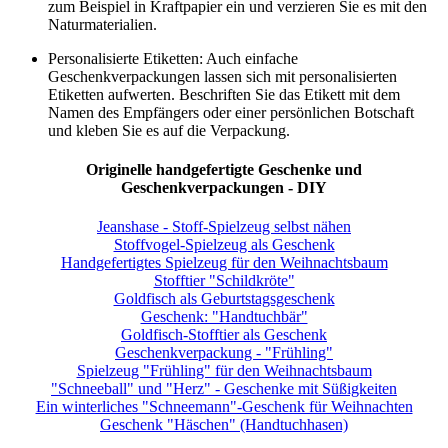
Und hier sie finden
alle Geschenk-Ideen auf Sangela.de
Copyright ©
sangela.de Stricken, Häkeln, Perlenweben, Malen,
Basteln aus Papier, Kochrezepte
|
Datenschutz
Häkeln
|
Stricken
|
Perlenarbeiten
|
Kratzbilder
|
Ostereier
|
Kochrezepte
|
Papierfalten
|
Mosaik
|
Acrylgemälden
|
Holzkisten
|
Digitale Bilder
|
DIY Geschenke