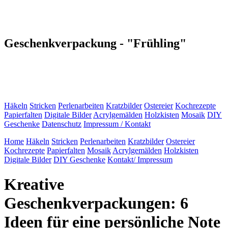
Geschenkverpackung - "Frühling"
Häkeln
Stricken
Perlenarbeiten
Kratzbilder
Ostereier
Kochrezepte
Papierfalten
Digitale Bilder
Acrylgemälden
Holzkisten
Mosaik
DIY
Geschenke
Datenschutz
Impressum / Kontakt
Home
Häkeln
Stricken
Perlenarbeiten
Kratzbilder
Ostereier
Kochrezepte
Papierfalten
Mosaik
Acrylgemälden
Holzkisten
Digitale Bilder
DIY Geschenke
Kontakt/ Impressum
Kreative
Geschenkverpackungen: 6
Ideen für eine persönliche Note
Um jemanden mit einem Geschenk zu überraschen, sollten Sie