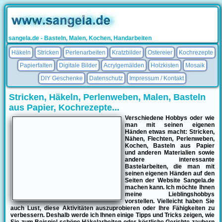
sangela.de - Basteln, Malen, Kochen, Handarbeiten
Häkeln
Stricken
Perlenarbeiten
Kratzbilder
Ostereier
Kochrezepte
Papierfalten
Digitale Bilder
Acrylgemälden
Holzkisten
Mosaik
DIY Geschenke
Datenschutz
Impressum / Kontakt
Stricken, Häkeln, Perlenweben, Malen, Basteln
aus Papier, Kochrezepte...
Verschiedene Hobbys oder wie
man mit seinen eigenen
Händen etwas macht: Stricken,
Nähen, Flechten, Perlenweben,
Kochen, Basteln aus Papier
und anderen Materialien sowie
andere interessante
Bastelarbeiten, die man mit
seinen eigenen Händen auf den
Seiten der Website
Sangela.de
machen kann. Ich möchte Ihnen
meine Lieblingshobbys
vorstellen. Vielleicht haben Sie
auch Lust, diese Aktivitäten auszuprobieren oder Ihre Fähigkeiten zu
verbessern. Deshalb werde ich Ihnen einige Tipps und Tricks zeigen, wie