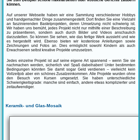
Sie zum Beispiel schöne Häkelarbeiten oder köstliche Gerichte zaubern
können.
Auf unserer Webseite haben wir eine Sammlung verschiedener Hobbys
und handgemachter Dinge zusammengestellt. Dort finden Sie eine Vielzahl
an faszinierenden Bastelprojekten, deren Umsetzung nicht schwierig ist.
Wir haben uns bemüht, jedes Projekt nicht nur mithilfe einer Beschreibung
zu präsentieren, sondern auch durch Bilder und Videos anschaulich
darzustellen. So können Sie sehen, wie das fertige Werk aussieht und wie
es hergestellt wird. Ebenso bieten wir kostenlose Anleitungen sowie
Zeichnungen und Fotos an. Dies ermöglicht sowohl Kindern als auch
Erwachsenen selbst kreative Projekte umzusetzen.
Jedes einzelne Projekt ist auf seine eigene Art spannend – wenn Sie sie
nachmachen werden, sicherlich viel Spaß dabeihaben! Unter bestimmten
Bedingungen könnten Sie damit sogar Geld verdienen – vielleicht kein
Vollzeitjob aber ein schönes Zusatzeinkommen. Alle Projekte wurden ohne
den Besuch von Kursen umgesetzt. Sie haben unterschiedliche
Schwierigkeitsgrade: manche sind einfach, andere etwas komplizierter und
zeitaufwendiger.
Keramik- und Glas-Mosaik