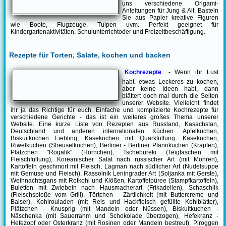
uns verschiedene Origami-
Anleitungen für Jung & Alt. Basteln
Sie aus Papier kreative Figuren
wie Boote, Flugzeuge, Tulpen uvm. Perfekt geeignet für
Kindergartenaktivitäten, Schulunterrichtoder und Freizeitbeschäftigung.
Rezepte für Torten, Salate, kochen und backen
Kochrezepte
- Wenn ihr Lust
habt, etwas Leckeres zu kochen,
aber keine Ideen habt, dann
blättert doch mal durch die Seiten
unserer Website. Vielleicht findet
ihr ja das Richtige für euch. Einfache und komplizierte Kochrezepte für
verschiedene Gerichte - das ist ein weiteres großes Thema unserer
Website. Eine kurze Liste von Rezepten aus Russland, Kasachstan,
Deutschland und anderen internationalen Küchen. Apfelkuchen,
Biskuitkuchen Liebling, Käsekuchen mit Quarkfüllung. Käsekuchen,
Riwelkuchen (Streuselkuchen), Berliner - Berliner Pfannkuchen (Krapfen),
Plätzchen "Rogalik" (Hörnchen), Tschebureki (Teigtaschen mit
Fleischfüllung), Koreanischer Salat nach russischer Art (mit Möhren),
Kartoffeln geschmort mit Fleisch, Lagman nach südlicher Art (Nudelsuppe
mit Gemüse und Fleisch), Rassolnik Leningrader Art (Soljanka mit Gerste),
Weihnachtsgans mit Rotkohl und Klößen, Kartoffelpüree (Stampfkartoffeln),
Buletten mit Zwiebeln nach Hausmacherart (Frikadellen), Schaschlik
(Fleischspieße vom Grill), Törtchen - Zärtlichkeit (mit Buttercreme und
Baiser), Kohlrouladen (mit Reis und Hackfleisch gefüllte Kohlblätter),
Plätzchen - Knusprig (mit Mandeln oder Nüssen), Biskuitkuchen -
Näschenka (mit Sauerrahm und Schokolade überzogen), Hefekranz -
Hefezopf oder Osterkranz (mit Rosinen oder Mandeln bestreut), Piroggen