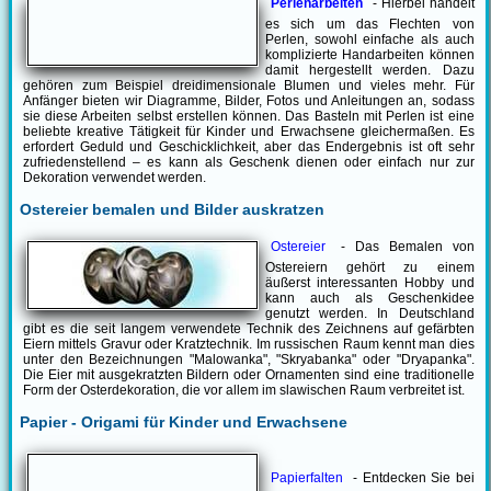
Perlenarbeiten
- Hierbei handelt
es sich um das Flechten von
Perlen, sowohl einfache als auch
komplizierte Handarbeiten können
damit hergestellt werden. Dazu
gehören zum Beispiel dreidimensionale Blumen und vieles mehr. Für
Anfänger bieten wir Diagramme, Bilder, Fotos und Anleitungen an, sodass
sie diese Arbeiten selbst erstellen können. Das Basteln mit Perlen ist eine
beliebte kreative Tätigkeit für Kinder und Erwachsene gleichermaßen. Es
erfordert Geduld und Geschicklichkeit, aber das Endergebnis ist oft sehr
zufriedenstellend – es kann als Geschenk dienen oder einfach nur zur
Dekoration verwendet werden.
Ostereier bemalen und Bilder auskratzen
Ostereier
- Das Bemalen von
Ostereiern gehört zu einem
äußerst interessanten Hobby und
kann auch als Geschenkidee
genutzt werden. In Deutschland
gibt es die seit langem verwendete Technik des Zeichnens auf gefärbten
Eiern mittels Gravur oder Kratztechnik. Im russischen Raum kennt man dies
unter den Bezeichnungen "Malowanka", "Skryabanka" oder "Dryapanka".
Die Eier mit ausgekratzten Bildern oder Ornamenten sind eine traditionelle
Form der Osterdekoration, die vor allem im slawischen Raum verbreitet ist.
Papier - Origami für Kinder und Erwachsene
Papierfalten
- Entdecken Sie bei